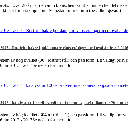
sts. I över 20 år har de varit i branschen, samt vunnit en hel del mäst
märkt passform rakt igenom! Se nedan för mer info (beställningsvara)
17 - Rostfritt bakre ljuddämpare vänster/höger med oval ändrör 2 / 108
ystem av hög kvalitet (304 rostfritt stål) och passform! Ett väldigt prisvä
ø76mm 2013 - 2017Se nedan för mer info
17 - katalysator 100cell överdimensionerat avgasrör diameter 76 mm krä
ystem av hög kvalitet (304 rostfritt stål) och passform! Ett väldigt prisvä
ø76mm 2013 - 2017Se nedan för mer info