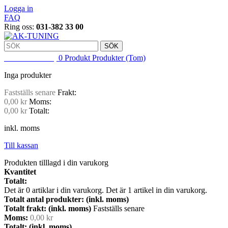
Logga in
FAQ
Ring oss:
031-382 33 00
SÖK
VARUKORG
0
Produkt
Produkter
(Tom)
Inga produkter
Fastställs senare
Frakt:
0,00 kr
Moms:
0,00 kr
Totalt:
inkl. moms
Till kassan
Produkten tilllagd i din varukorg
Kvantitet
Totalt:
Det är
0
artiklar i din varukorg.
Det är 1 artikel in din varukorg.
Totalt antal produkter: (inkl. moms)
Totalt frakt: (inkl. moms)
Fastställs senare
Moms:
0,00 kr
Totalt: (inkl. moms)