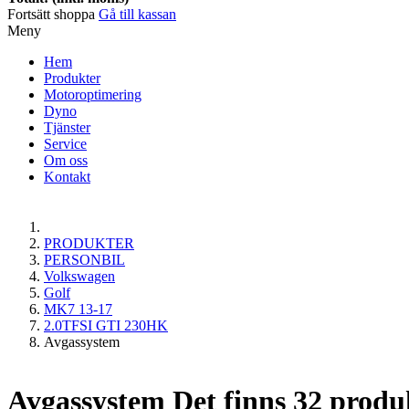
Fortsätt shoppa
Gå till kassan
Meny
Hem
Produkter
Motoroptimering
Dyno
Tjänster
Service
Om oss
Kontakt
PRODUKTER
PERSONBIL
Volkswagen
Golf
MK7 13-17
2.0TFSI GTI 230HK
Avgassystem
Avgassystem
Det finns 32 produ