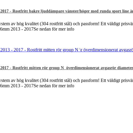
17 - Rostfritt bakre ljuddämpare vänster/höger med runda sport line än
ystem av hög kvalitet (304 rostfritt stål) och passform! Ett väldigt prisvä
ø76mm 2013 - 2017Se nedan för mer info
017 - Rostfritt mitten rör group N överdimensionerat avgasrör diamet
ystem av hög kvalitet (304 rostfritt stål) och passform! Ett väldigt prisvä
ø76mm 2013 - 2017Se nedan för mer info