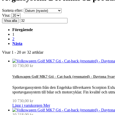
Sortera efter:
Visa:
Visa alla
Föregående
1
2
Nästa
Visar 1 - 20 av 32 artiklar
10 730,00 kr
Volkswagen Golf MK7 Gti - Cat-back (resonated) - Daytona Svar
Sportavgassystem från den Engelska tillverkaren Scorpion Exhau
sportavgassystem till bilar och motorcyklar. Fin kvalité och ut
10 730,00 kr
Lägg i varukorgen
Mer
10 218,00 kr