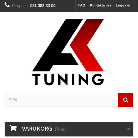
Ring oss:
031-382 33 00
FAQ
Kontakta oss
Logga in
VARUKORG
(Tom)