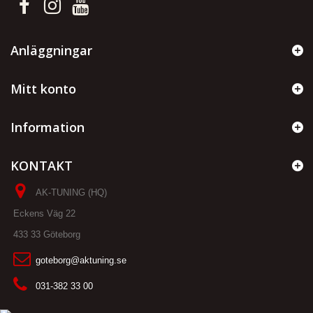
Anläggningar
Mitt konto
Information
KONTAKT
AK-TUNING (HQ)
Eckens Väg 22
433 33 Göteborg
goteborg@aktuning.se
031-382 33 00