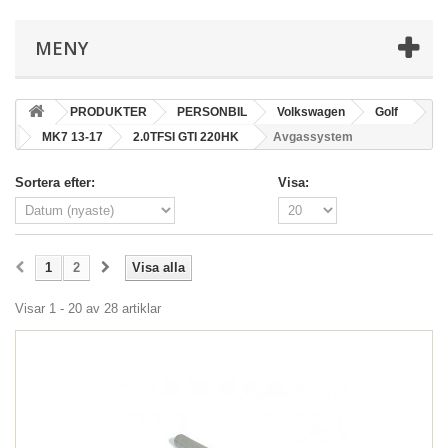
MENY
PRODUKTER
PERSONBIL
Volkswagen
Golf
MK7 13-17
2.0TFSI GTI 220HK
Avgassystem
Sortera efter:
Visa:
1
2
Visa alla
Visar 1 - 20 av 28 artiklar