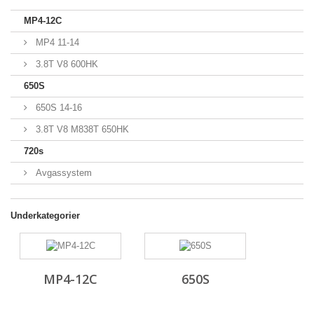
MP4-12C
MP4 11-14
3.8T V8 600HK
650S
650S 14-16
3.8T V8 M838T 650HK
720s
Avgassystem
Underkategorier
MP4-12C
650S