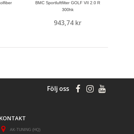
olfiber
BMC Sportluftfilter GOLF VII 2.0 R
300hk
943,74 kr
Följ oss
KONTAKT
AK-TUNING (HQ)