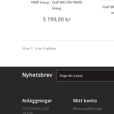
VWR Insug - Golf MK7/8V R600
Golf MK
Insug
m
5 199,00 kr
Visar 1 - 4 av 4 artiklar
Nyhetsbrev
Anläggningar
Mitt konto
GÖTEBORG (HQ)
Mina beställningar
SKÅNE