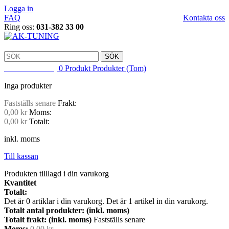
Logga in
FAQ
Kontakta oss
Ring oss:
031-382 33 00
SÖK
VARUKORG
0
Produkt
Produkter
(Tom)
Inga produkter
Fastställs senare
Frakt:
0,00 kr
Moms:
0,00 kr
Totalt:
inkl. moms
Till kassan
Produkten tilllagd i din varukorg
Kvantitet
Totalt:
Det är
0
artiklar i din varukorg.
Det är 1 artikel in din varukorg.
Totalt antal produkter: (inkl. moms)
Totalt frakt: (inkl. moms)
Fastställs senare
Moms:
0,00 kr