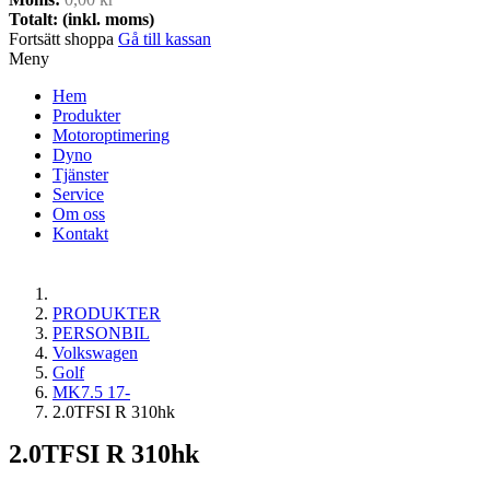
Totalt: (inkl. moms)
Fortsätt shoppa
Gå till kassan
Meny
Hem
Produkter
Motoroptimering
Dyno
Tjänster
Service
Om oss
Kontakt
PRODUKTER
PERSONBIL
Volkswagen
Golf
MK7.5 17-
2.0TFSI R 310hk
2.0TFSI R 310hk