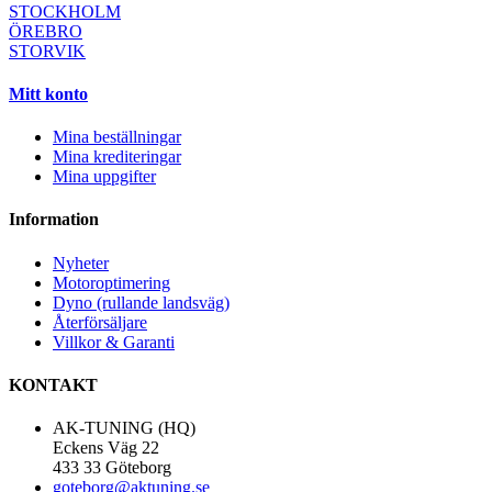
STOCKHOLM
ÖREBRO
STORVIK
Mitt konto
Mina beställningar
Mina krediteringar
Mina uppgifter
Information
Nyheter
Motoroptimering
Dyno (rullande landsväg)
Återförsäljare
Villkor & Garanti
KONTAKT
AK-TUNING (HQ)
Eckens Väg 22
433 33 Göteborg
goteborg@aktuning.se