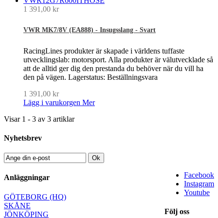
1 391,00 kr
VWR MK7/8V (EA888) - Insugsslang - Svart
RacingLines produkter är skapade i världens tuffaste
utvecklingslab: motorsport. Alla produkter är välutvecklade så
att de alltid ger dig den prestanda du behöver när du vill ha
den på vägen. Lagerstatus: Beställningsvara
1 391,00 kr
Lägg i varukorgen
Mer
Visar 1 - 3 av 3 artiklar
Nyhetsbrev
Ok
Facebook
Anläggningar
Instagram
Youtube
GÖTEBORG (HQ)
SKÅNE
Följ oss
JÖNKÖPING