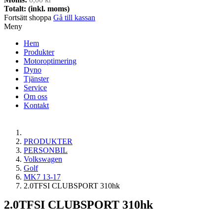
Totalt: (inkl. moms)
Fortsätt shoppa
Gå till kassan
Meny
Hem
Produkter
Motoroptimering
Dyno
Tjänster
Service
Om oss
Kontakt
PRODUKTER
PERSONBIL
Volkswagen
Golf
MK7 13-17
2.0TFSI CLUBSPORT 310hk
2.0TFSI CLUBSPORT 310hk