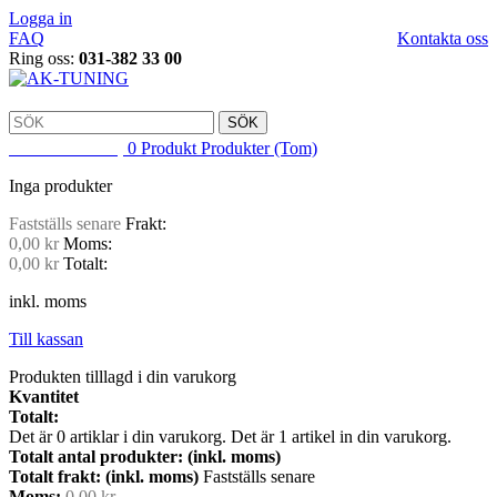
Logga in
FAQ
Kontakta oss
Ring oss:
031-382 33 00
SÖK
VARUKORG
0
Produkt
Produkter
(Tom)
Inga produkter
Fastställs senare
Frakt:
0,00 kr
Moms:
0,00 kr
Totalt:
inkl. moms
Till kassan
Produkten tilllagd i din varukorg
Kvantitet
Totalt:
Det är
0
artiklar i din varukorg.
Det är 1 artikel in din varukorg.
Totalt antal produkter: (inkl. moms)
Totalt frakt: (inkl. moms)
Fastställs senare
Moms:
0,00 kr