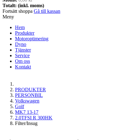
Totalt: (inkl. moms)
Fortsätt shoppa
Gå till kassan
Meny
Hem
Produkter
Motoroptimering
Dyno
Tjänster
Service
Om oss
Kontakt
PRODUKTER
PERSONBIL
Volkswagen
Golf
MK7 13-17
2.0TFSI R 300HK
Filter/Insug