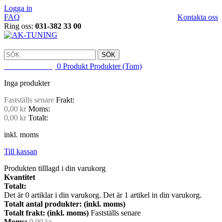
Logga in
FAQ
Kontakta oss
Ring oss:
031-382 33 00
SÖK
VARUKORG
0
Produkt
Produkter
(Tom)
Inga produkter
Fastställs senare
Frakt:
0,00 kr
Moms:
0,00 kr
Totalt:
inkl. moms
Till kassan
Produkten tilllagd i din varukorg
Kvantitet
Totalt:
Det är
0
artiklar i din varukorg.
Det är 1 artikel in din varukorg.
Totalt antal produkter: (inkl. moms)
Totalt frakt: (inkl. moms)
Fastställs senare
Moms:
0,00 kr