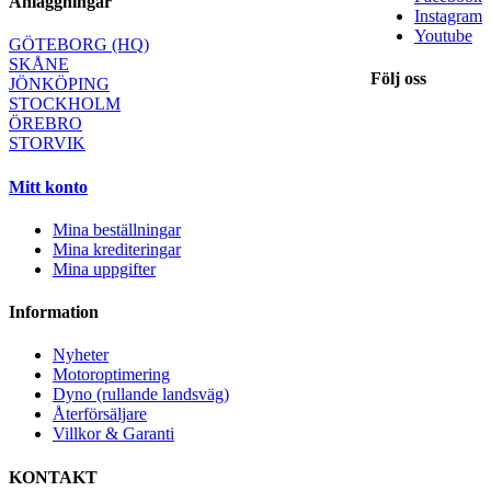
Anläggningar
Instagram
Youtube
GÖTEBORG (HQ)
SKÅNE
Följ oss
JÖNKÖPING
STOCKHOLM
ÖREBRO
STORVIK
Mitt konto
Mina beställningar
Mina krediteringar
Mina uppgifter
Information
Nyheter
Motoroptimering
Dyno (rullande landsväg)
Återförsäljare
Villkor & Garanti
KONTAKT