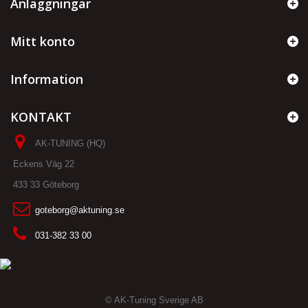
Anläggningar
Mitt konto
Information
KONTAKT
AK-TUNING (HQ)
Eckens Väg 22
433 33 Göteborg
goteborg@aktuning.se
031-382 33 00
© AK-Tuning Sverige AB