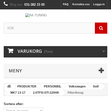
Ring oss:
031-382 33 00
FAQ
Kontakta oss
Logga in
VARUKORG
(Tom)
MENY
PRODUKTER
PERSONBIL
Volkswagen
Golf
MK7 13-17
2.0TFSI GTI 220HK
Filter/Insug
Sortera efter: