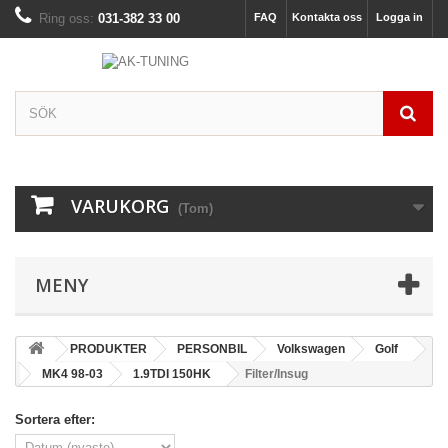
Ring oss:
031-382 33 00
FAQ
Kontakta oss
Logga in
VARUKORG
(Tom)
MENY
PRODUKTER
PERSONBIL
Volkswagen
Golf
MK4 98-03
1.9TDI 150HK
Filter/Insug
Sortera efter: