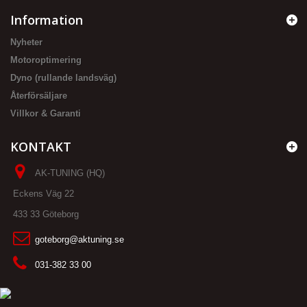
Information
Nyheter
Motoroptimering
Dyno (rullande landsväg)
Återförsäljare
Villkor & Garanti
KONTAKT
AK-TUNING (HQ)
Eckens Väg 22
433 33 Göteborg
goteborg@aktuning.se
031-382 33 00