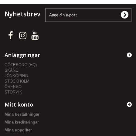
Nyhetsbrev
Anläggningar
GÖTEBORG (HQ)
SKÅNE
JÖNKÖPING
STOCKHOLM
ÖREBRO
STORVIK
Mitt konto
Mina beställningar
Mina krediteringar
Mina uppgifter