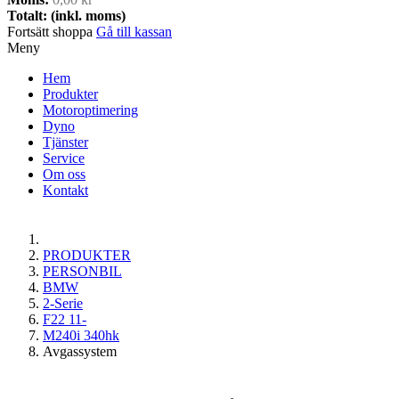
Totalt: (inkl. moms)
Fortsätt shoppa
Gå till kassan
Meny
Hem
Produkter
Motoroptimering
Dyno
Tjänster
Service
Om oss
Kontakt
PRODUKTER
PERSONBIL
BMW
2-Serie
F22 11-
M240i 340hk
Avgassystem