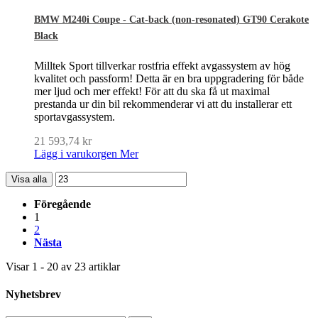
BMW M240i Coupe - Cat-back (non-resonated) GT90 Cerakote
Black
Milltek Sport tillverkar rostfria effekt avgassystem av hög
kvalitet och passform! Detta är en bra uppgradering för både
mer ljud och mer effekt! För att du ska få ut maximal
prestanda ur din bil rekommenderar vi att du installerar ett
sportavgassystem.
21 593,74 kr
Lägg i varukorgen
Mer
Visa alla
Föregående
1
2
Nästa
Visar 1 - 20 av 23 artiklar
Nyhetsbrev