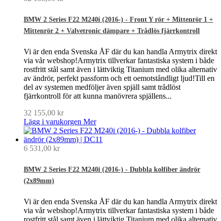
BMW 2 Series F22 M240i (2016-) - Front Y rör + Mittenrör 1 +
Mittenrör 2 + Valvetronic dämpare + Trådlös fjärrkontroll
Vi är den enda Svenska ÅF där du kan handla Armytrix direkt
via vår webshop!Armytrix tillverkar fantastiska system i både
rostfritt stål samt även i lättviktig Titanium med olika alternativ
av ändrör, perfekt passform och ett oemotståndligt ljud!Till en
del av systemen medföljer även spjäll samt trådlöst
fjärrkontroll för att kunna manövrera spjällens...
32 155,00 kr
Lägg i varukorgen
Mer
6 531,00 kr
BMW 2 Series F22 M240i (2016-) - Dubbla kolfiber ändrör
(2x89mm)
Vi är den enda Svenska ÅF där du kan handla Armytrix direkt
via vår webshop!Armytrix tillverkar fantastiska system i både
rostfritt stål samt även i lättviktig Titanium med olika alternativ