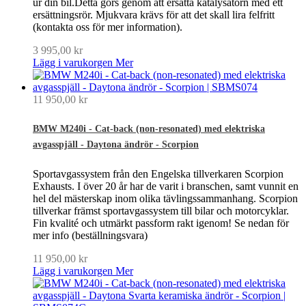
ur din bil.Detta görs genom att ersätta katalysatorn med ett
ersättningsrör. Mjukvara krävs för att det skall lira felfritt
(kontakta oss för mer information).
3 995,00 kr
Lägg i varukorgen
Mer
11 950,00 kr
BMW M240i - Cat-back (non-resonated) med elektriska
avgasspjäll - Daytona ändrör - Scorpion
Sportavgassystem från den Engelska tillverkaren Scorpion
Exhausts. I över 20 år har de varit i branschen, samt vunnit en
hel del mästerskap inom olika tävlingssammanhang. Scorpion
tillverkar främst sportavgassystem till bilar och motorcyklar.
Fin kvalité och utmärkt passform rakt igenom! Se nedan för
mer info (beställningsvara)
11 950,00 kr
Lägg i varukorgen
Mer