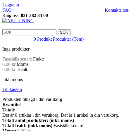
Logga in
FAQ
Kontakta oss
Ring oss:
031-382 33 00
SÖK
VARUKORG
0
Produkt
Produkter
(Tom)
Inga produkter
Fastställs senare
Frakt:
0,00 kr
Moms:
0,00 kr
Totalt:
inkl. moms
Till kassan
Produkten tilllagd i din varukorg
Kvantitet
Totalt:
Det är
0
artiklar i din varukorg.
Det är 1 artikel in din varukorg.
Totalt antal produkter: (inkl. moms)
Totalt frakt: (inkl. moms)
Fastställs senare
Moms:
0,00 kr