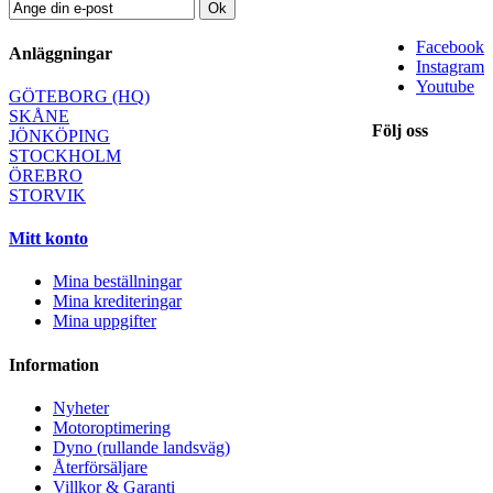
Ok
Facebook
Anläggningar
Instagram
Youtube
GÖTEBORG (HQ)
SKÅNE
Följ oss
JÖNKÖPING
STOCKHOLM
ÖREBRO
STORVIK
Mitt konto
Mina beställningar
Mina krediteringar
Mina uppgifter
Information
Nyheter
Motoroptimering
Dyno (rullande landsväg)
Återförsäljare
Villkor & Garanti