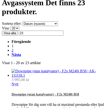
Avgassystem
Det finns 23
produkter.
Sortera efter:
Visa:
Visa alla
Föregående
1
2
Nästa
Visar 1 - 20 av 23 artiklar
3 995,00 kr
Nytt
Downpipe (utan katalysator) - F2x M240i B58
Downpipe för dig som vill ha ut maximal prestanda eller ljud