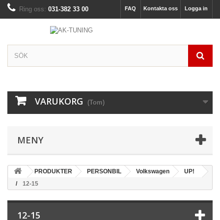
Ring oss:
031-382 33 00
FAQ
Kontakta oss
Logga in
VARUKORG
(Tom)
MENY
PRODUKTER
PERSONBIL
Volkswagen
UP!
12-15
12-15