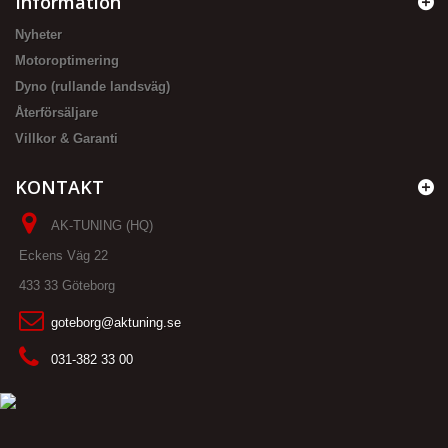
Information
Nyheter
Motoroptimering
Dyno (rullande landsväg)
Återförsäljare
Villkor & Garanti
KONTAKT
AK-TUNING (HQ)
Eckens Väg 22
433 33 Göteborg
goteborg@aktuning.se
031-382 33 00