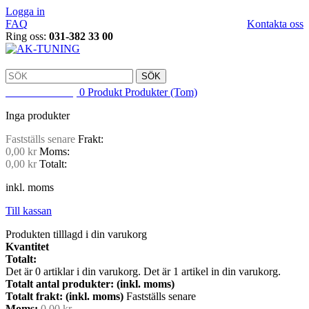
Logga in
FAQ
Kontakta oss
Ring oss:
031-382 33 00
SÖK
VARUKORG
0
Produkt
Produkter
(Tom)
Inga produkter
Fastställs senare
Frakt:
0,00 kr
Moms:
0,00 kr
Totalt:
inkl. moms
Till kassan
Produkten tilllagd i din varukorg
Kvantitet
Totalt:
Det är
0
artiklar i din varukorg.
Det är 1 artikel in din varukorg.
Totalt antal produkter: (inkl. moms)
Totalt frakt: (inkl. moms)
Fastställs senare
Moms:
0,00 kr