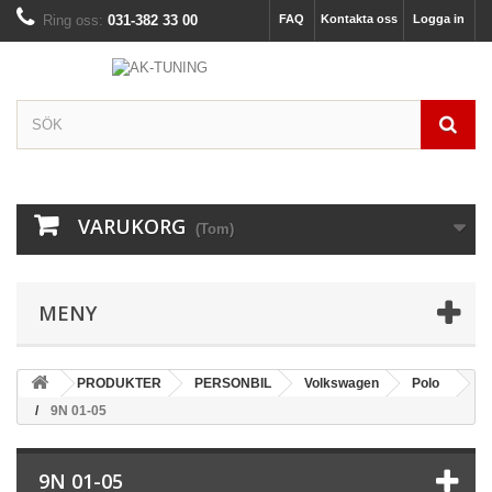
Ring oss:
031-382 33 00
FAQ
Kontakta oss
Logga in
VARUKORG
(Tom)
MENY
PRODUKTER
PERSONBIL
Volkswagen
Polo
9N 01-05
9N 01-05