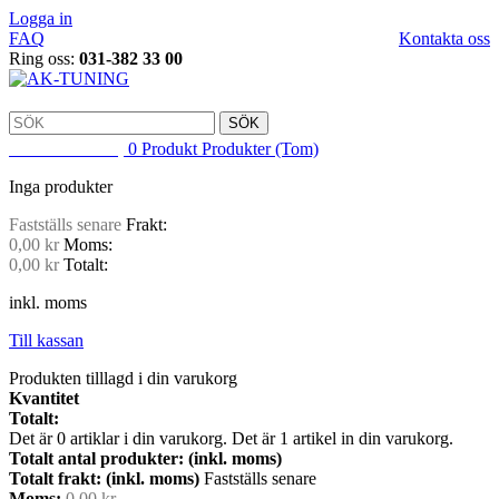
Logga in
FAQ
Kontakta oss
Ring oss:
031-382 33 00
SÖK
VARUKORG
0
Produkt
Produkter
(Tom)
Inga produkter
Fastställs senare
Frakt:
0,00 kr
Moms:
0,00 kr
Totalt:
inkl. moms
Till kassan
Produkten tilllagd i din varukorg
Kvantitet
Totalt:
Det är
0
artiklar i din varukorg.
Det är 1 artikel in din varukorg.
Totalt antal produkter: (inkl. moms)
Totalt frakt: (inkl. moms)
Fastställs senare
Moms:
0,00 kr