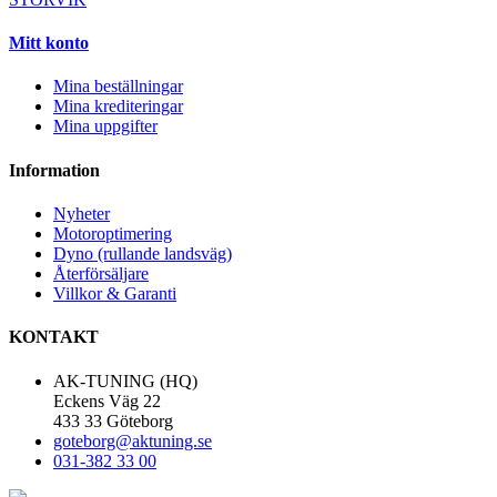
Mitt konto
Mina beställningar
Mina krediteringar
Mina uppgifter
Information
Nyheter
Motoroptimering
Dyno (rullande landsväg)
Återförsäljare
Villkor & Garanti
KONTAKT
AK-TUNING (HQ)
Eckens Väg 22
433 33 Göteborg
goteborg@aktuning.se
031-382 33 00