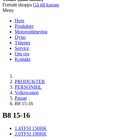
Fortsätt shoppa
Gå till kassan
Meny
Hem
Produkter
Motoroptimering
Dyno
Tjänster
Service
Om oss
Kontakt
PRODUKTER
PERSONBIL
Volkswagen
Passat
B8 15-16
B8 15-16
1.4TFSI 150HK
2.0TFSI 190HK