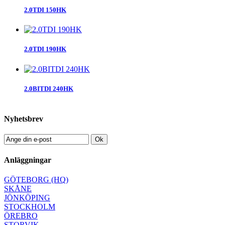
2.0TDI 150HK
2.0TDI 190HK
2.0BITDI 240HK
Nyhetsbrev
Ok
Anläggningar
GÖTEBORG (HQ)
SKÅNE
JÖNKÖPING
STOCKHOLM
ÖREBRO
STORVIK