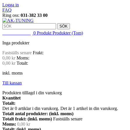
Logga in
FAQ
Ring oss:
031-382 33 00
SÖK
VARUKORG
0
Produkt
Produkter
(Tom)
Inga produkter
Fastställs senare
Frakt:
0,00 kr
Moms:
0,00 kr
Totalt:
inkl. moms
Till kassan
Produkten tilllagd i din varukorg
Kvantitet
Totalt:
Det är
0
artiklar i din varukorg.
Det är 1 artikel in din varukorg.
Totalt antal produkter: (inkl. moms)
Totalt frakt: (inkl. moms)
Fastställs senare
Moms:
0,00 kr
Totalt: (inkl. moms)