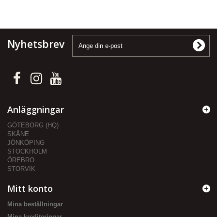
Nyhetsbrev
Anläggningar
GÖTEBORG (HQ)
SKÅNE
JÖNKÖPING
STOCKHOLM
ÖREBRO
STORVIK
Mitt konto
Mina beställningar
Mina krediteringar