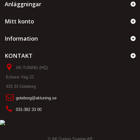
Anläggningar
Mitt konto
Information
KONTAKT
AK-TUNING (HQ)
Eckens Väg 22
433 33 Göteborg
goteborg@aktuning.se
031-382 33 00
© AK-Tuning Sverige AB