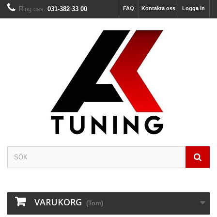
Ring oss:
031-382 33 00
FAQ
Kontakta oss
Logga in
VARUKORG
(Tom)