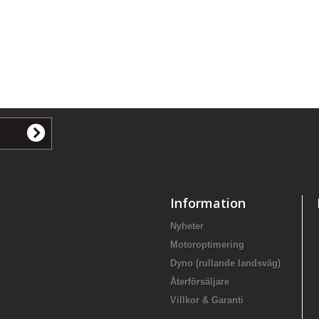
Information
Nyheter
Motoroptimering
Dyno (rullande landsväg)
Återförsäljare
Villkor & Garanti