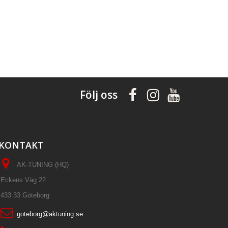
Följ oss
KONTAKT
AK-TUNING (HQ)
Eckens Väg 22
433 33 Göteborg
goteborg@aktuning.se