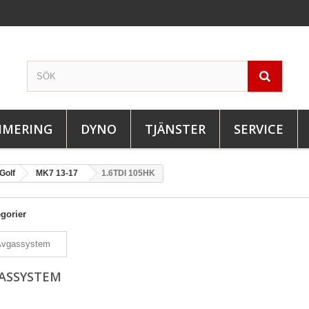
IMERING
DYNO
TJÄNSTER
SERVICE
Golf
MK7 13-17
1.6TDI 105HK
gorier
ASSYSTEM