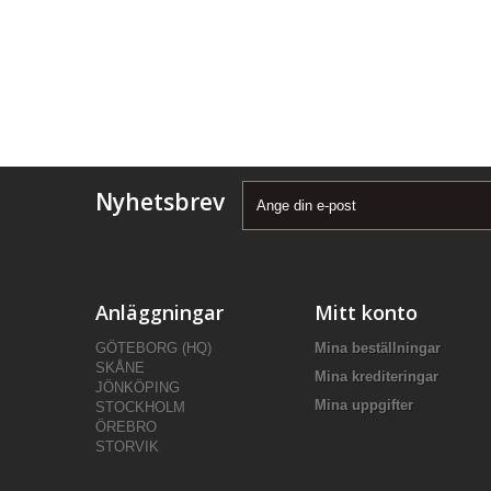
Nyhetsbrev
Anläggningar
Mitt konto
GÖTEBORG (HQ)
Mina beställningar
SKÅNE
Mina krediteringar
JÖNKÖPING
Mina uppgifter
STOCKHOLM
ÖREBRO
STORVIK