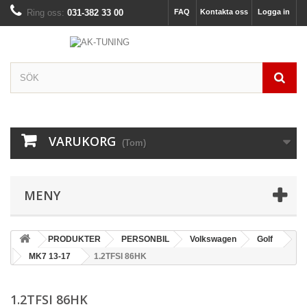
Ring oss:
031-382 33 00
FAQ
Kontakta oss
Logga in
VARUKORG
(Tom)
MENY
PRODUKTER
PERSONBIL
Volkswagen
Golf
MK7 13-17
1.2TFSI 86HK
1.2TFSI 86HK