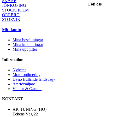
SKÅNE
Följ oss
JÖNKÖPING
STOCKHOLM
ÖREBRO
STORVIK
Mitt konto
Mina beställningar
Mina krediteringar
Mina uppgifter
Information
Nyheter
Motoroptimering
Dyno (rullande landsväg)
Återförsäljare
Villkor & Garanti
KONTAKT
AK-TUNING (HQ)
Eckens Väg 22