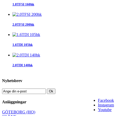
1.8TFSI 160hk
2.0TFSI 200hk
1.6TDI 105hk
2.0TDI 140hk
Nyhetsbrev
Ok
Facebook
Anläggningar
Instagram
Youtube
GÖTEBORG (HQ)