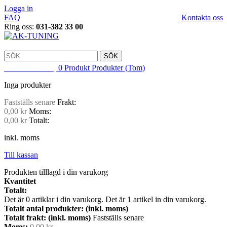
Logga in
FAQ
Kontakta oss
Ring oss:
031-382 33 00
SÖK
VARUKORG
0
Produkt
Produkter
(Tom)
Inga produkter
Fastställs senare
Frakt:
0,00 kr
Moms:
0,00 kr
Totalt:
inkl. moms
Till kassan
Produkten tilllagd i din varukorg
Kvantitet
Totalt:
Det är
0
artiklar i din varukorg.
Det är 1 artikel in din varukorg.
Totalt antal produkter: (inkl. moms)
Totalt frakt: (inkl. moms)
Fastställs senare
Moms:
0,00 kr