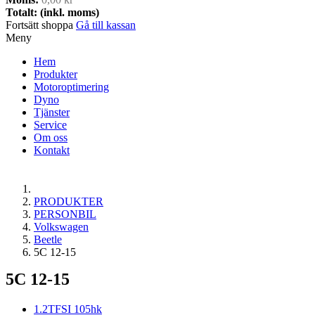
Totalt: (inkl. moms)
Fortsätt shoppa
Gå till kassan
Meny
Hem
Produkter
Motoroptimering
Dyno
Tjänster
Service
Om oss
Kontakt
PRODUKTER
PERSONBIL
Volkswagen
Beetle
5C 12-15
5C 12-15
1.2TFSI 105hk