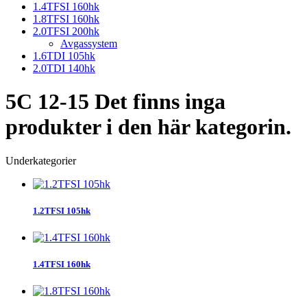
1.4TFSI 160hk
1.8TFSI 160hk
2.0TFSI 200hk
Avgassystem
1.6TDI 105hk
2.0TDI 140hk
5C 12-15
Det finns inga
produkter i den här kategorin.
Underkategorier
1.2TFSI 105hk
1.4TFSI 160hk