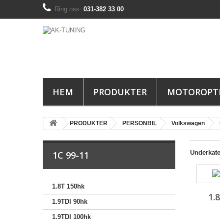
Ring oss:
031-382 33 00
HEM
PRODUKTER
MOTOROPT
PRODUKTER
PERSONBIL
Volkswagen
Underkate
1C 99-11
1.8T 150hk
1.
1.9TDI 90hk
1.9TDI 100hk