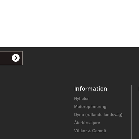
Information
Nyheter
Motoroptimering
Dyno (rullande landsväg)
Återförsäljare
Villkor & Garanti