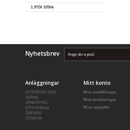
1.9TDI 105hk
Nyhetsbrev
Anläggningar
Mitt konto
GÖTEBORG (HQ)
Mina beställningar
SKÅNE
Mina krediteringar
JÖNKÖPING
Mina uppgifter
STOCKHOLM
ÖREBRO
STORVIK