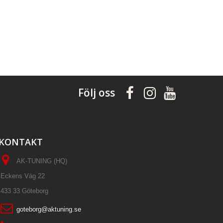
Följ oss
KONTAKT
AK-TUNING (HQ)
Eckens Väg 22
433 33 Göteborg
goteborg@aktuning.se