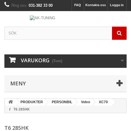
Ring oss:
031-382 33 00
FAQ
Kontakta oss
Logga in
VARUKORG
(Tom)
MENY
PRODUKTER
PERSONBIL
Volvo
XC70
T6 285HK
T6 285HK