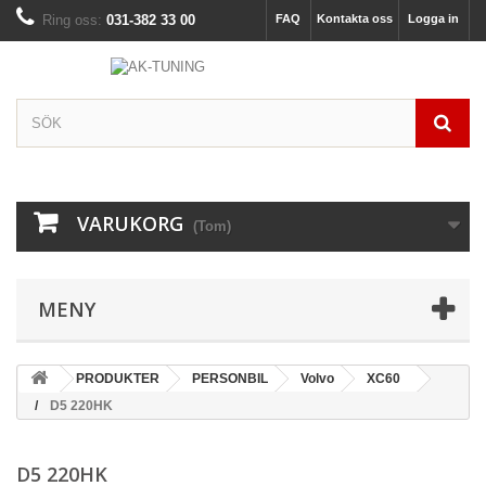
Ring oss:
031-382 33 00
FAQ
Kontakta oss
Logga in
VARUKORG
(Tom)
MENY
PRODUKTER
PERSONBIL
Volvo
XC60
D5 220HK
D5 220HK