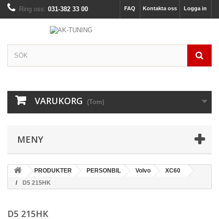
Ring oss:
031-382 33 00
FAQ
Kontakta oss
Logga in
VARUKORG
(Tom)
MENY
PRODUKTER
PERSONBIL
Volvo
XC60
D5 215HK
D5 215HK