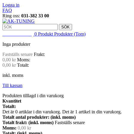
Logga in
FAQ
Ring oss:
031-382 33 00
SÖK
VARUKORG
0
Produkt
Produkter
(Tom)
Inga produkter
Fastställs senare
Frakt:
0,00 kr
Moms:
0,00 kr
Totalt:
inkl. moms
Till kassan
Produkten tilllagd i din varukorg
Kvantitet
Totalt:
Det är
0
artiklar i din varukorg.
Det är 1 artikel in din varukorg.
Totalt antal produkter: (inkl. moms)
Totalt frakt: (inkl. moms)
Fastställs senare
Moms:
0,00 kr
Totalt: (inkl. moms)