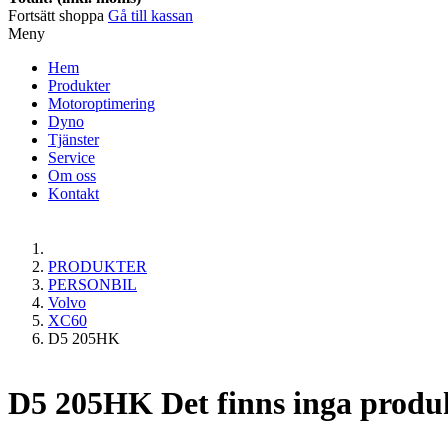
Fortsätt shoppa
Gå till kassan
Meny
Hem
Produkter
Motoroptimering
Dyno
Tjänster
Service
Om oss
Kontakt
PRODUKTER
PERSONBIL
Volvo
XC60
D5 205HK
D5 205HK
Det finns inga produ