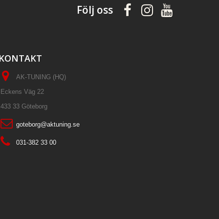
Följ oss
KONTAKT
AK-TUNING (HQ)
Eckens Väg 22
433 33 Göteborg
goteborg@aktuning.se
031-382 33 00