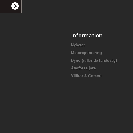
Information
Nyheter
Motoroptimering
Dyno (rullande landsväg)
Återförsäljare
Villkor & Garanti