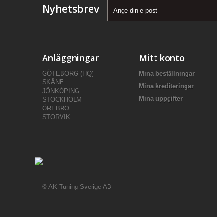
Nyhetsbrev
Anläggningar
Mitt konto
GÖTEBORG (HQ)
Mina beställningar
SKÅNE
Mina krediteringar
JÖNKÖPING
Mina uppgifter
STOCKHOLM
ÖREBRO
STORVIK
© AK-Tuning Sverige AB