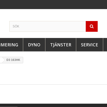
IMERING
DYNO
TJÄNSTER
SERVICE
D3 163HK