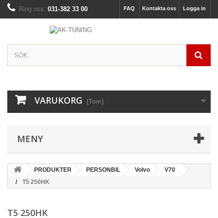
Ring oss:
031-382 33 00
FAQ
Kontakta oss
Logga in
VARUKORG
(Tom)
MENY
PRODUKTER
PERSONBIL
Volvo
V70
T5 250HK
T5 250HK