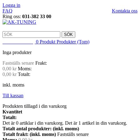
Logga in
FAQ
Kontakta oss
Ring oss:
031-382 33 00
SÖK
VARUKORG
0
Produkt
Produkter
(Tom)
Inga produkter
Fastställs senare
Frakt:
0,00 kr
Moms:
0,00 kr
Totalt:
inkl. moms
Till kassan
Produkten tilllagd i din varukorg
Kvantitet
Totalt:
Det är
0
artiklar i din varukorg.
Det är 1 artikel in din varukorg.
Totalt antal produkter: (inkl. moms)
Totalt frakt: (inkl. moms)
Fastställs senare
Moms:
0,00 kr