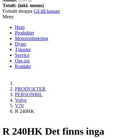
Totalt: (inkl. moms)
Fortsätt shoppa
Gå till kassan
Meny
Hem
Produkter
Motoroptimering
Dyno
Tjänster
Service
Om oss
Kontakt
PRODUKTER
PERSONBIL
Volvo
V70
R 240HK
R 240HK
Det finns inga