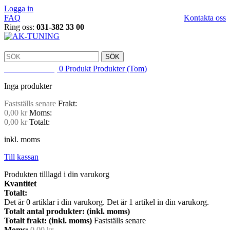
Logga in
FAQ
Kontakta oss
Ring oss:
031-382 33 00
SÖK
VARUKORG
0
Produkt
Produkter
(Tom)
Inga produkter
Fastställs senare
Frakt:
0,00 kr
Moms:
0,00 kr
Totalt:
inkl. moms
Till kassan
Produkten tilllagd i din varukorg
Kvantitet
Totalt:
Det är
0
artiklar i din varukorg.
Det är 1 artikel in din varukorg.
Totalt antal produkter: (inkl. moms)
Totalt frakt: (inkl. moms)
Fastställs senare
Moms:
0,00 kr