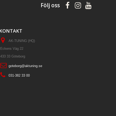
Följ oss
KONTAKT
AK-TUNING (HQ)
Eckens Väg 22
433 33 Göteborg
goteborg@aktuning.se
031-382 33 00