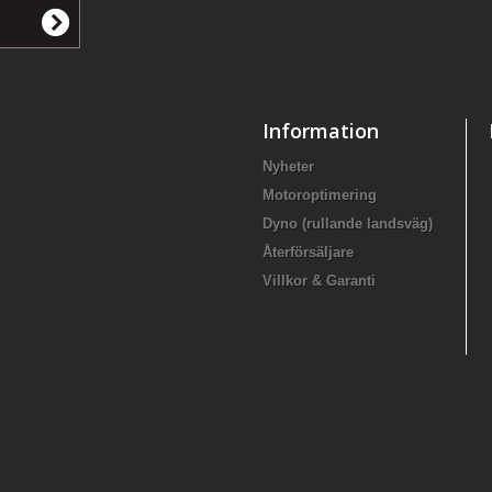
Information
Nyheter
Motoroptimering
Dyno (rullande landsväg)
Återförsäljare
Villkor & Garanti