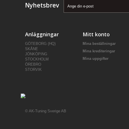
Nyhetsbrev
Anläggningar
Mitt konto
GÖTEBORG (HQ)
Mina beställningar
SKÅNE
Mina krediteringar
JÖNKÖPING
Mina uppgifter
STOCKHOLM
ÖREBRO
STORVIK
© AK-Tuning Sverige AB