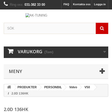
Ring oss:
031-382 33 00
FAQ
Kontakta oss
Logga in
VARUKORG
(Tom)
MENY
PRODUKTER
PERSONBIL
Volvo
V50
2.0D 136HK
2.0D 136HK