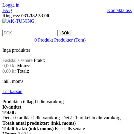
Logga in
FAQ
Kontakta oss
Ring oss:
031-382 33 00
SÖK
VARUKORG
0
Produkt
Produkter
(Tom)
Inga produkter
Fastställs senare
Frakt:
0,00 kr
Moms:
0,00 kr
Totalt:
inkl. moms
Till kassan
Produkten tilllagd i din varukorg
Kvantitet
Totalt:
Det är
0
artiklar i din varukorg.
Det är 1 artikel in din varukorg.
Totalt antal produkter: (inkl. moms)
Totalt frakt: (inkl. moms)
Fastställs senare
Moms:
0,00 kr