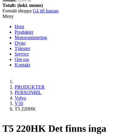
Totalt: (inkl. moms)
Fortsätt shoppa
Gå till kassan
Meny
Hem
Produkter
Motoroptimering
Dyno
Tjänster
Service
Om oss
Kontakt
PRODUKTER
PERSONBIL
Volvo
V50
T5 220HK
T5 220HK
Det finns inga