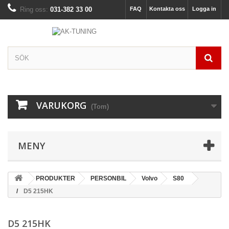
Ring oss:
031-382 33 00
FAQ
Kontakta oss
Logga in
VARUKORG
(Tom)
MENY
PRODUKTER
PERSONBIL
Volvo
S80
D5 215HK
D5 215HK