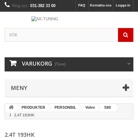
Ring oss:
031-382 33 00
FAQ
Kontakta oss
Logga in
VARUKORG
(Tom)
MENY
PRODUKTER
PERSONBIL
Volvo
S80
2.4T 193HK
2.4T 193HK