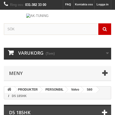
Ring oss:
031-382 33 00
FAQ
Kontakta oss
Logga in
VARUKORG
(Tom)
MENY
PRODUKTER
PERSONBIL
Volvo
S60
D5 185HK
D5 185HK