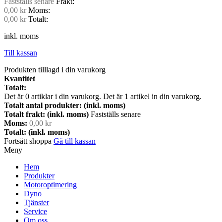
Fastställs senare
Frakt:
0,00 kr
Moms:
0,00 kr
Totalt:
inkl. moms
Till kassan
Produkten tilllagd i din varukorg
Kvantitet
Totalt:
Det är
0
artiklar i din varukorg.
Det är 1 artikel in din varukorg.
Totalt antal produkter: (inkl. moms)
Totalt frakt: (inkl. moms)
Fastställs senare
Moms:
0,00 kr
Totalt: (inkl. moms)
Fortsätt shoppa
Gå till kassan
Meny
Hem
Produkter
Motoroptimering
Dyno
Tjänster
Service
Om oss