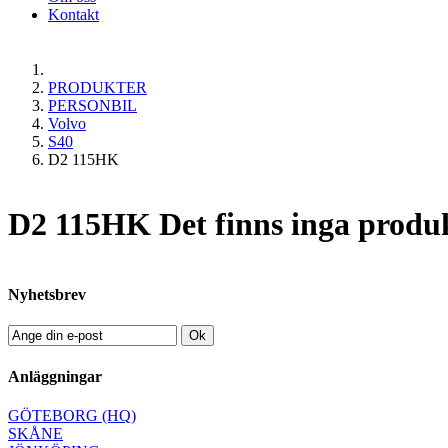
Kontakt
PRODUKTER
PERSONBIL
Volvo
S40
D2 115HK
D2 115HK
Det finns inga produk
Nyhetsbrev
Ok
Anläggningar
GÖTEBORG (HQ)
SKÅNE