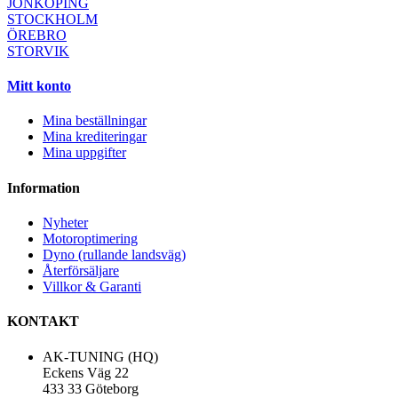
JÖNKÖPING
STOCKHOLM
ÖREBRO
STORVIK
Mitt konto
Mina beställningar
Mina krediteringar
Mina uppgifter
Information
Nyheter
Motoroptimering
Dyno (rullande landsväg)
Återförsäljare
Villkor & Garanti
KONTAKT
AK-TUNING (HQ)
Eckens Väg 22
433 33 Göteborg