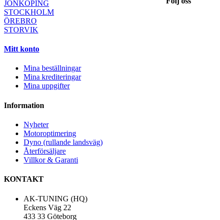
Följ oss
JÖNKÖPING
STOCKHOLM
ÖREBRO
STORVIK
Mitt konto
Mina beställningar
Mina krediteringar
Mina uppgifter
Information
Nyheter
Motoroptimering
Dyno (rullande landsväg)
Återförsäljare
Villkor & Garanti
KONTAKT
AK-TUNING (HQ)
Eckens Väg 22
433 33 Göteborg