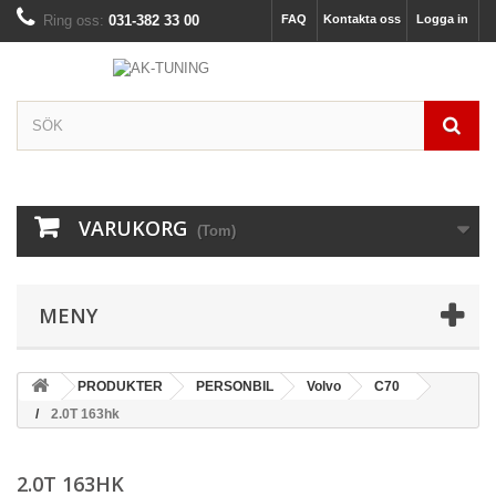
Ring oss:
031-382 33 00
FAQ
Kontakta oss
Logga in
VARUKORG
(Tom)
MENY
PRODUKTER
PERSONBIL
Volvo
C70
2.0T 163hk
2.0T 163HK