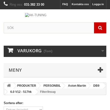
Ring oss:
031-382 33 00
FAQ
Kontakta oss
Logga in
VARUKORG
(Tom)
MENY
PRODUKTER
PERSONBIL
Aston Martin
DB9
6.0 V12 - 517hk
Filter/Insug
Sortera efter: