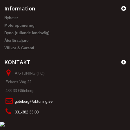
Information
Nyheter
Motoroptimering
Dyno (rullande landsväg)
Återförsäljare
Villkor & Garanti
KONTAKT
AK-TUNING (HQ)
Eckens Väg 22
433 33 Göteborg
goteborg@aktuning.se
031-382 33 00