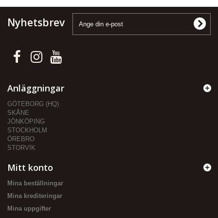
Nyhetsbrev
Anläggningar
GÖTEBORG (HQ)
SKÅNE
JÖNKÖPING
STOCKHOLM
ÖREBRO
STORVIK
Mitt konto
Mina beställningar
Mina krediteringar
Mina uppgifter