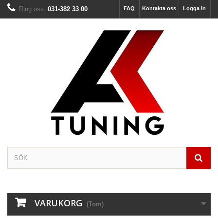
Ring oss:
031-382 33 00
FAQ
Kontakta oss
Logga in
VARUKORG
(Tom)