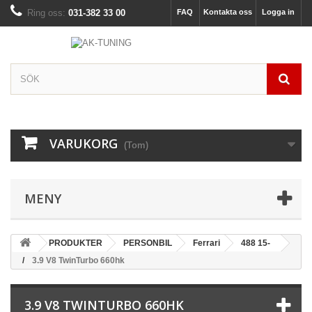
Ring oss:
031-382 33 00
FAQ
Kontakta oss
Logga in
VARUKORG
(Tom)
MENY
PRODUKTER
PERSONBIL
Ferrari
488 15-
3.9 V8 TwinTurbo 660hk
3.9 V8 TWINTURBO 660HK