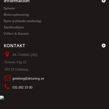
Information
Nyheter
Motoroptimering
Dyno (rullande landsväg)
Återförsäljare
Villkor & Garanti
KONTAKT
AK-TUNING (HQ)
Eckens Väg 22
433 33 Göteborg
goteborg@aktuning.se
031-382 33 00