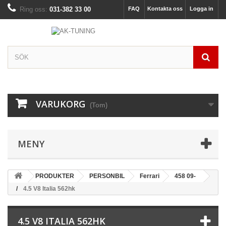
Ring oss:
031-382 33 00
FAQ
Kontakta oss
Logga in
VARUKORG
(Tom)
MENY
PRODUKTER
PERSONBIL
Ferrari
458 09-
4.5 V8 Italia 562hk
4.5 V8 ITALIA 562HK