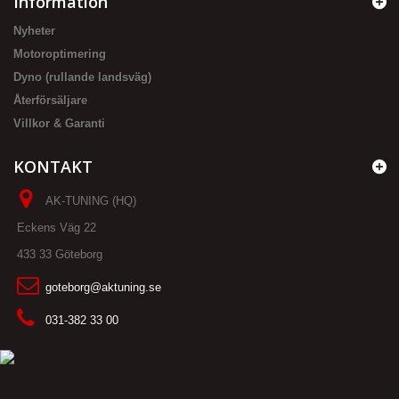
Information
Nyheter
Motoroptimering
Dyno (rullande landsväg)
Återförsäljare
Villkor & Garanti
KONTAKT
AK-TUNING (HQ)
Eckens Väg 22
433 33 Göteborg
goteborg@aktuning.se
031-382 33 00