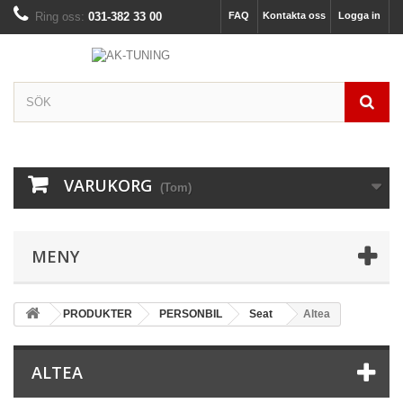
Ring oss:
031-382 33 00
FAQ
Kontakta oss
Logga in
VARUKORG
(Tom)
MENY
PRODUKTER
PERSONBIL
Seat
Altea
ALTEA