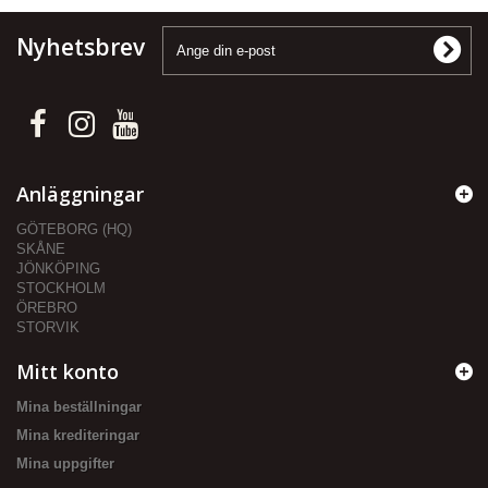
Nyhetsbrev
Anläggningar
GÖTEBORG (HQ)
SKÅNE
JÖNKÖPING
STOCKHOLM
ÖREBRO
STORVIK
Mitt konto
Mina beställningar
Mina krediteringar
Mina uppgifter