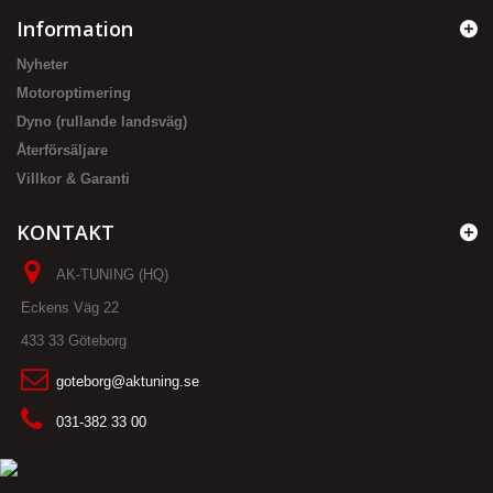
Information
Nyheter
Motoroptimering
Dyno (rullande landsväg)
Återförsäljare
Villkor & Garanti
KONTAKT
AK-TUNING (HQ)
Eckens Väg 22
433 33 Göteborg
goteborg@aktuning.se
031-382 33 00