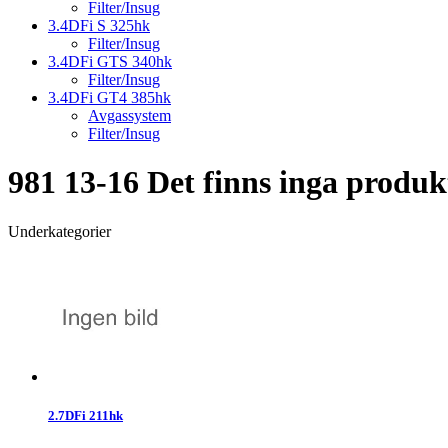
Filter/Insug
3.4DFi S 325hk
Filter/Insug
3.4DFi GTS 340hk
Filter/Insug
3.4DFi GT4 385hk
Avgassystem
Filter/Insug
981 13-16
Det finns inga produk
Underkategorier
2.7DFi 211hk