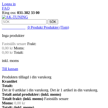
Logga in
FAQ
Ring oss:
031-382 33 00
SÖK
VARUKORG
0
Produkt
Produkter
(Tom)
Inga produkter
Fastställs senare
Frakt:
0,00 kr
Moms:
0,00 kr
Totalt:
inkl. moms
Till kassan
Produkten tilllagd i din varukorg
Kvantitet
Totalt:
Det är
0
artiklar i din varukorg.
Det är 1 artikel in din varukorg.
Totalt antal produkter: (inkl. moms)
Totalt frakt: (inkl. moms)
Fastställs senare
Moms:
0,00 kr
Totalt: (inkl. moms)