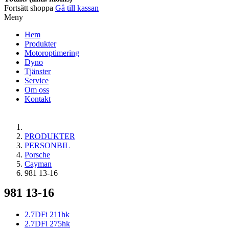
Fortsätt shoppa
Gå till kassan
Meny
Hem
Produkter
Motoroptimering
Dyno
Tjänster
Service
Om oss
Kontakt
PRODUKTER
PERSONBIL
Porsche
Cayman
981 13-16
981 13-16
2.7DFi 211hk
2.7DFi 275hk