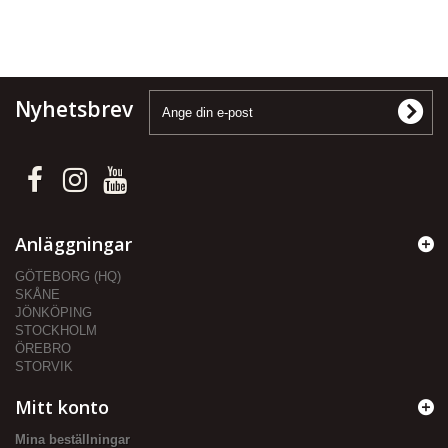
Nyhetsbrev
Anläggningar
GÖTEBORG (HQ)
SKÅNE
JÖNKÖPING
STOCKHOLM
ÖREBRO
STORVIK
Mitt konto
Mina beställningar