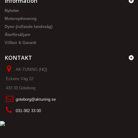
Information
Nyheter
Motoroptimering
Dyno (rullande landsväg)
Återförsäljare
Villkor & Garanti
KONTAKT
AK-TUNING (HQ)
Eckens Väg 22
433 33 Göteborg
goteborg@aktuning.se
031-382 33 00