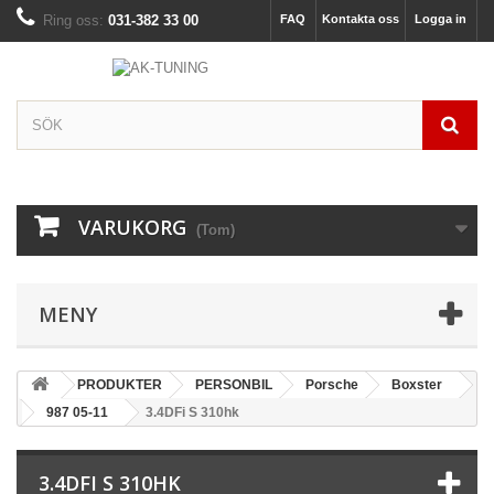
Ring oss:
031-382 33 00
FAQ
Kontakta oss
Logga in
VARUKORG
(Tom)
MENY
PRODUKTER
PERSONBIL
Porsche
Boxster
987 05-11
3.4DFi S 310hk
3.4DFI S 310HK