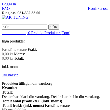
Logga in
FAQ
Kontakta oss
Ring oss:
031-382 33 00
SÖK
VARUKORG
0
Produkt
Produkter
(Tom)
Inga produkter
Fastställs senare
Frakt:
0,00 kr
Moms:
0,00 kr
Totalt:
inkl. moms
Till kassan
Produkten tilllagd i din varukorg
Kvantitet
Totalt:
Det är
0
artiklar i din varukorg.
Det är 1 artikel in din varukorg.
Totalt antal produkter: (inkl. moms)
Totalt frakt: (inkl. moms)
Fastställs senare
Moms:
0,00 kr