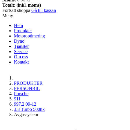
Totalt: (inkl. moms)
Fortsätt shoppa
Gå till kassan
Meny
Hem
Produkter
Motoroptimering
Dyno
Tjänster
Service
Om oss
Kontakt
PRODUKTER
PERSONBIL
Porsche
911
997.2 09-12
3.8 Turbo 500hk
Avgassystem