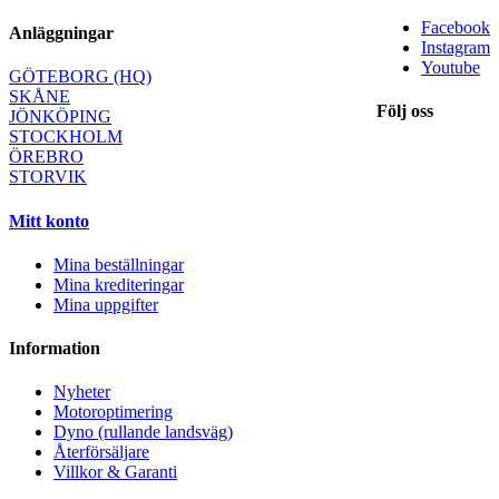
Facebook
Anläggningar
Instagram
Youtube
GÖTEBORG (HQ)
SKÅNE
Följ oss
JÖNKÖPING
STOCKHOLM
ÖREBRO
STORVIK
Mitt konto
Mina beställningar
Mina krediteringar
Mina uppgifter
Information
Nyheter
Motoroptimering
Dyno (rullande landsväg)
Återförsäljare
Villkor & Garanti