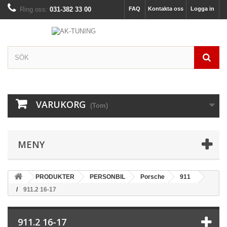
Ring oss:
031-382 33 00
FAQ
Kontakta oss
Logga in
VARUKORG
(Tom)
MENY
PRODUKTER
PERSONBIL
Porsche
911
911.2 16-17
911.2 16-17