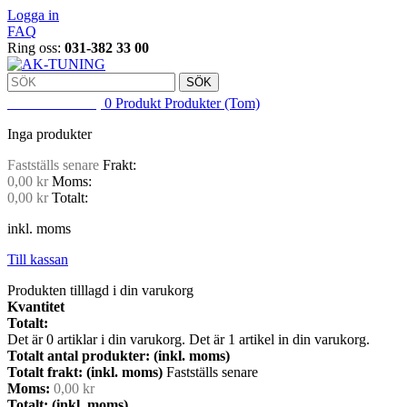
Logga in
FAQ
Ring oss:
031-382 33 00
SÖK
VARUKORG
0
Produkt
Produkter
(Tom)
Inga produkter
Fastställs senare
Frakt:
0,00 kr
Moms:
0,00 kr
Totalt:
inkl. moms
Till kassan
Produkten tilllagd i din varukorg
Kvantitet
Totalt:
Det är
0
artiklar i din varukorg.
Det är 1 artikel in din varukorg.
Totalt antal produkter: (inkl. moms)
Totalt frakt: (inkl. moms)
Fastställs senare
Moms:
0,00 kr
Totalt: (inkl. moms)