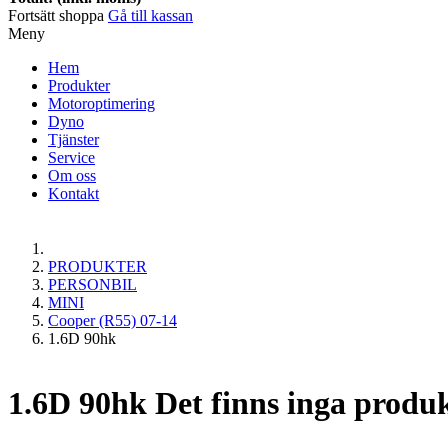
Fortsätt shoppa
Gå till kassan
Meny
Hem
Produkter
Motoroptimering
Dyno
Tjänster
Service
Om oss
Kontakt
PRODUKTER
PERSONBIL
MINI
Cooper (R55) 07-14
1.6D 90hk
1.6D 90hk
Det finns inga produk