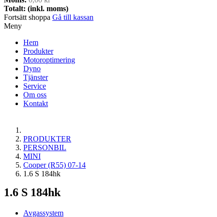
Totalt: (inkl. moms)
Fortsätt shoppa
Gå till kassan
Meny
Hem
Produkter
Motoroptimering
Dyno
Tjänster
Service
Om oss
Kontakt
PRODUKTER
PERSONBIL
MINI
Cooper (R55) 07-14
1.6 S 184hk
1.6 S 184hk
Avgassystem