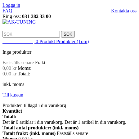
Logga in
FAQ
Kontakta oss
Ring oss:
031-382 33 00
SÖK
VARUKORG
0
Produkt
Produkter
(Tom)
Inga produkter
Fastställs senare
Frakt:
0,00 kr
Moms:
0,00 kr
Totalt:
inkl. moms
Till kassan
Produkten tilllagd i din varukorg
Kvantitet
Totalt:
Det är
0
artiklar i din varukorg.
Det är 1 artikel in din varukorg.
Totalt antal produkter: (inkl. moms)
Totalt frakt: (inkl. moms)
Fastställs senare
Moms:
0,00 kr