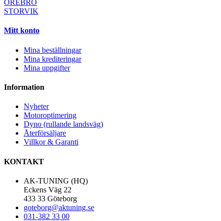
ÖREBRO
STORVIK
Mitt konto
Mina beställningar
Mina krediteringar
Mina uppgifter
Information
Nyheter
Motoroptimering
Dyno (rullande landsväg)
Återförsäljare
Villkor & Garanti
KONTAKT
AK-TUNING (HQ)
Eckens Väg 22
433 33 Göteborg
goteborg@aktuning.se
031-382 33 00